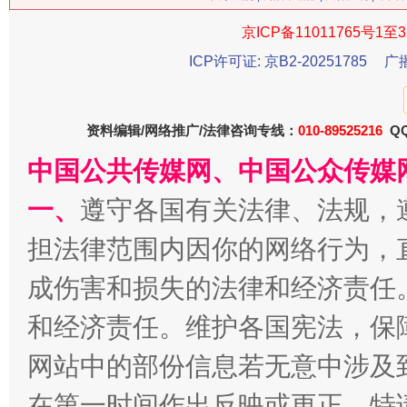
京ICP备11011765号1至3
ICP许可证: 京B2-20251785
广
今
在谋一域中谋全局
资料编辑/网络推广/法律咨询专线：
010-89525216
QQ
中国公共传媒网、中国公众传媒
一、
遵守各国有关法律、法规，
担法律范围内因你的网络行为，
成伤害和损失的法律和经济责任
和经济责任。维护各国宪法，保
习近平的博鳌关键词
魏明亮
网站中的部份信息若无意中涉及
在第一时间作出反映或更正。特