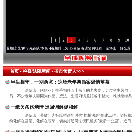
1
2
3
4
5
6
7
8
9
10
频]
永葆“两个先锋队”本色
·[视频]
牢记初心使命 奋进复兴征程丨宝塔山下好光景..
·[视频]
首页
- 检察/法院新闻 -
省市负责人>>>
半生相守，一别两宽：这场老年离婚案温情落幕
法院讯（阿丽亚）携手相伴五十余年的老夫妻，走过半生风雨，
后，不少老年夫妻因为作息、想法、生活习惯差距越来越大，难以继续共同
一纸欠条伤亲情 巡回调解促和解
法院讯（蔡敏）为持续推进新时代"枫桥法庭"创建工作，坚持和发
纷化解在基层、化解在萌芽，切实打通司法便民服务"最后一公里"。近日，