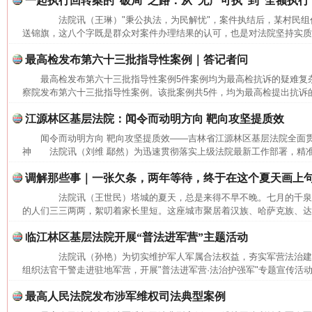
一起执行回转案的“破局”之路：从“无产可执”到“全额执行
法院讯（王琳）"秉公执法，为民解忧"，案件执结后，某村民组
送锦旗，这八个字既是群众对案件办理结果的认可，也是对法院坚持实质化
最高检发布第六十三批指导性案例｜答记者问
最高检发布第六十三批指导性案例5件案例均为最高检抗诉的疑难
察院发布第六十三批指导性案例。该批案例共5件，均为最高检提出抗诉的
江源林区基层法院：闻令而动明方向 靶向攻坚提质效
闻令而动明方向 靶向攻坚提质效——吉林省江源林区基层法院全面
神 法院讯（刘维 鄢然）为迅速贯彻落实上级法院最新工作部署，精准
调解那些事｜一张欠条，两年等待，终于在这个夏天画上
法院讯（王世民）塔城的夏天，总是来得不早不晚。七月的千泉
的人们三三两两，絮叨着家长里短。这座城市聚居着汉族、哈萨克族、达斡
临江林区基层法院开展“普法进军营”主题活动
法院讯（孙艳）为切实维护军人军属合法权益，夯实军营法治建
组织法官干警走进驻地军营，开展"普法进军营·法治护强军"专题宣传活动
最高人民法院发布涉军维权司法典型案例