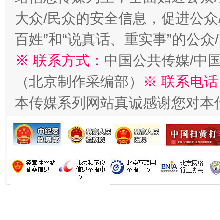
大众/民众的安全信息，促进公众
今
百姓”和“说真话、重实事”的公众
在谋一域中谋全局
※ 联系方式：
中国公共传媒/中
（北京制作采编部）
※ 联系电话
本传媒系列网站真诚感谢您对本
习近平的博鳌关键词
魏明亮